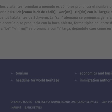
os visitantes formulan a menudo es cómo se pronuncia el nombre de
rin así:
> Sch [como la ch de Cádiz] – wer[we] – rin[rin] con la i larga<
,
de los habitantes de Schwerin. La "sch" alemana se pronuncia gener
se acentúa o se pronuncia con la boca abierta, forma típica del norte 
 a "be". "-rin[rin]" se pronuncia con "i" larga, dejándote caer como en
tourism
economics and bus
headline for world heritage
immigration authori
OPENING HOURS
EMERGENCY NUMBERS AND EMERGENCY SERVICES
DATA PR
IMPRINT
BANK DETAILS