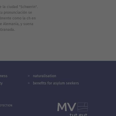
 la ciudad "Schwerin".
 tu pronunciación se
almente como la ch en
de Alemania, y suena
 Granada.
iness
naturalisation
ty
benefits for asylum seekers
OTECTION