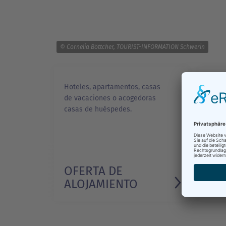
© Cornelia Böttcher, TOURIST-INFORMATION Schwerin
Hoteles, apartamentos, casas
Acce
de vacaciones o acogedoras
pern
casas de huéspedes.
even
OFERTA DE
IN
ALOJAMIENTO
SE