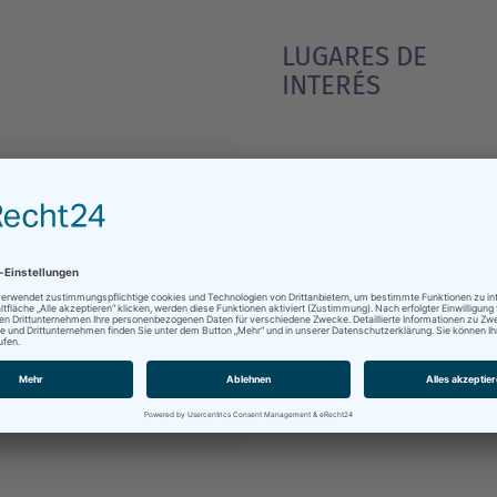
LUGARES DE
INTERÉS
1/1
so, reserva de
octaciones o entradas a
tos.
FORMACIÓN Y
RVICIO