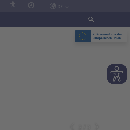
DE
Kofinanziert von der
Europäischen Union
2
/
3