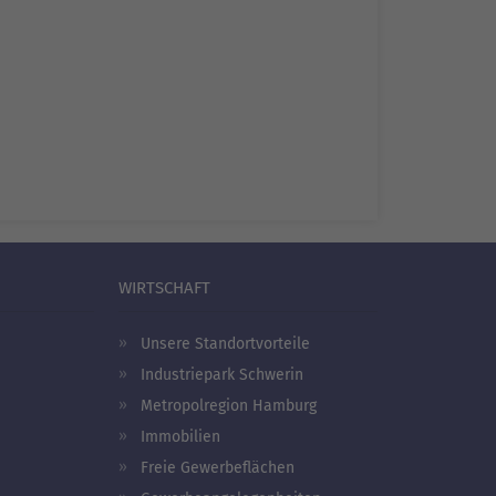
Schwerins Schätze: Altstadt, Burggarten & Schloss
In die 
WIRTSCHAFT
Unsere Standortvorteile
Industriepark Schwerin
Metropolregion Hamburg
Immobilien
Freie Gewerbeflächen