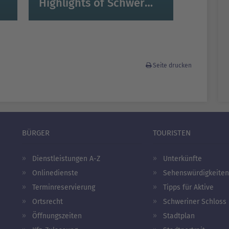
Highlights of Schwerin Walking Tour - In English
Seite drucken
BÜRGER
TOURISTEN
Dienstleistungen A-Z
Unterkünfte
Onlinedienste
Sehenswürdigkeiten
Terminreservierung
Tipps für Aktive
Ortsrecht
Schweriner Schloss
Öffnungszeiten
Stadtplan