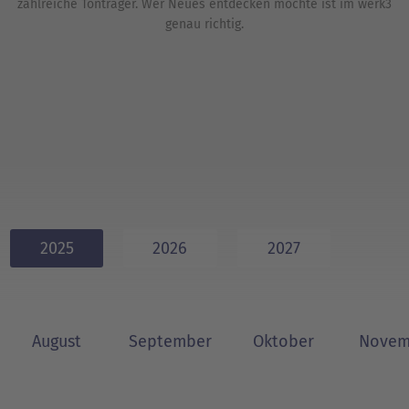
zahlreiche Tonträger. Wer Neues entdecken möchte ist im werk3
genau richtig.
2025
2026
2027
August
September
Oktober
Novem