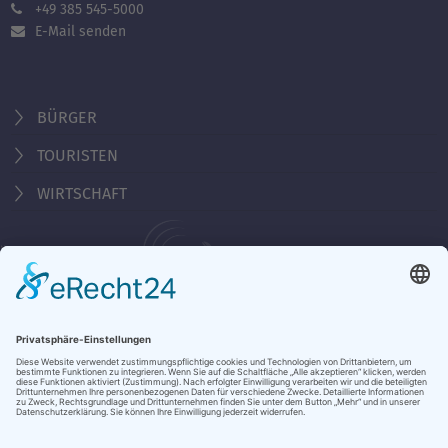
+49 385 545-5000
E-Mail senden
BÜRGER
TOURISTEN
WIRTSCHAFT
Behördennummer 115
Öffnungszeiten Tourist-Information
Montag - Freitag 10:00 - 18:00 Uhr
Samstag, Sonntag, Feiertag 10:00 - 15:00 Uhr