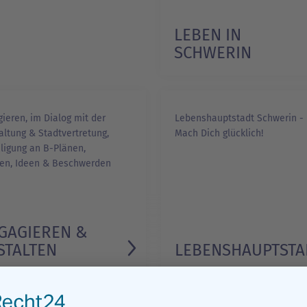
LEBEN IN
SCHWERIN
1/1
ieren, im Dialog mit der
Lebenshauptstadt Schwerin -
ltung & Stadtvertre­tung,
Mach Dich glücklich!
ligung an B-Plänen,
en, Ideen & Beschwerden
GAGIEREN &
STALTEN
LEBENS­HAUPTSTA