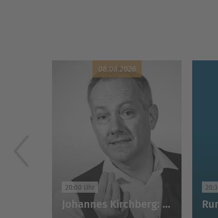
08.08.2026
20:00 Uhr
20:
Johannes Kirchberg: Worte, nichts als Worte - Sprache im Wandel der Zeiten