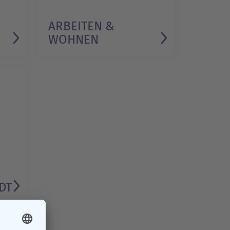
ARBEITEN &
WOHNEN
DT