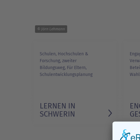
© Jörn Lehmann
Schulen, Hochschulen &
Engag
Forschung, zweiter
Verwa
Bildungsweg, Für Eltern,
Betei
Schulentwicklungsplanung
Wahl
LERNEN IN
EN
SCHWERIN
GE