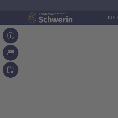
KUL
© Volker Koehn erlebnis-mv.de