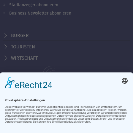
Stadtanzeiger abonnieren
Business Newsletter abonnieren
BÜRGER
TOURISTEN
WIRTSCHAFT
Behördennummer 115
KONTAKT
ÖFFNUNGSZEITEN
NOTRUFE & HOTLINES
JOBS
STADTANZEIGER
BROSCHÜREN
PRESSE
DATENSCHUTZ
IMPRESSUM
BARRIEREFREIHEIT