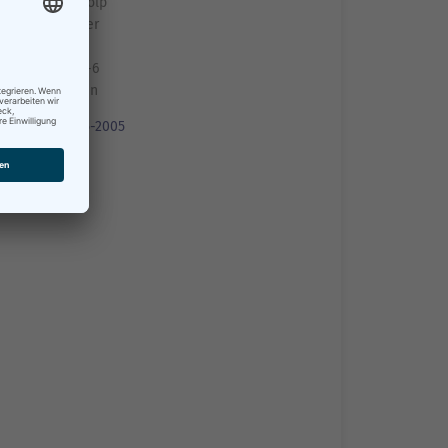
Herr Heiko Stolp
Sachbearbeiter
Raum: 1.079
Am Packhof 2-6
19053 Schwerin
+49385 545-2005