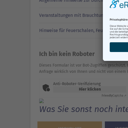
Allgemeine Hinweise zur Durchführung ein
Veranstaltungen mit Brauchtumsfeuer
Hinweise für Feuerschalen, Feuerkörbe, Gril
Ich bin kein Roboter
Dieses Formular ist vor Bot-Zugriffen geschützt. 
Anfrage wirklich von Ihnen und nicht von einem 
Anti-Roboter-Verifizierung
Hier klicken
Friendly
Captcha ⇗
Was Sie sonst noch int