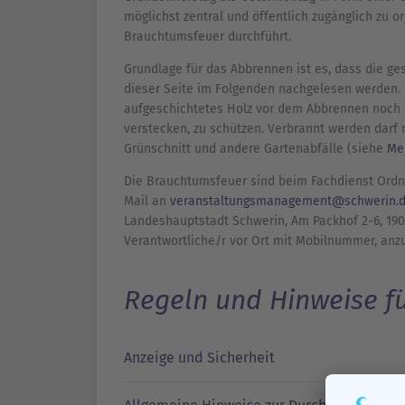
möglichst zentral und öffentlich zugänglich zu or
Brauchtumsfeuer durchführt.
Grundlage für das Abbrennen ist es, dass die ge
dieser Seite im Folgenden nachgelesen werden. I
aufgeschichtetes Holz vor dem Abbrennen noch 
verstecken, zu schützen. Verbrannt werden darf 
Grünschnitt und andere Gartenabfälle (siehe
Me
Die Brauchtumsfeuer sind beim Fachdienst Ordn
Mail an
veranstaltungsmanagement@schwerin.
Landeshauptstadt Schwerin, Am Packhof 2-6, 1905
Verantwortliche/r vor Ort mit Mobilnummer, anz
Regeln und Hinweise f
Anzeige und Sicherheit