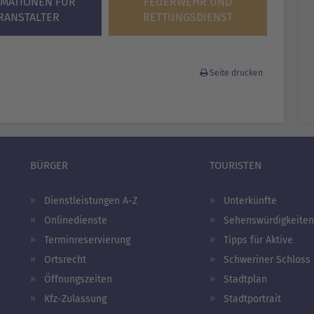
RMATIONEN FÜR
FEUERWEHR UND
RANSTALTER
RETTUNGSDIENST
Seite drucken
BÜRGER
TOURISTEN
Dienstleistungen A-Z
Unterkünfte
Onlinedienste
Sehenswürdigkeiten
Terminreservierung
Tipps für Aktive
Ortsrecht
Schweriner Schloss
Öffnungszeiten
Stadtplan
Kfz-Zulassung
Stadtportrait