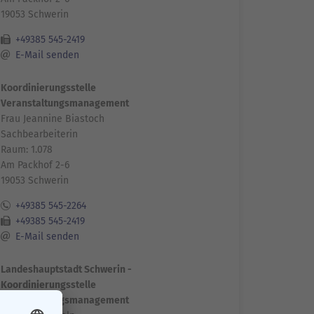
19053 Schwerin
+49385 545-2419
E-Mail senden
Koordinierungsstelle
Veranstaltungsmanagement
Frau Jeannine Biastoch
Sachbearbeiterin
Raum: 1.078
Am Packhof 2-6
19053 Schwerin
+49385 545-2264
+49385 545-2419
E-Mail senden
Landeshauptstadt Schwerin -
Koordinierungsstelle
Veranstaltungsmanagement