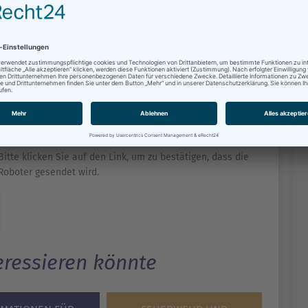
es Brauchtumsfeuers
ls, Terrassenöfen usw.
Bitte klicken Sie auf den Link, um zu bestätigen, dass die
Roboter gesendet wird.
eressieren könnte