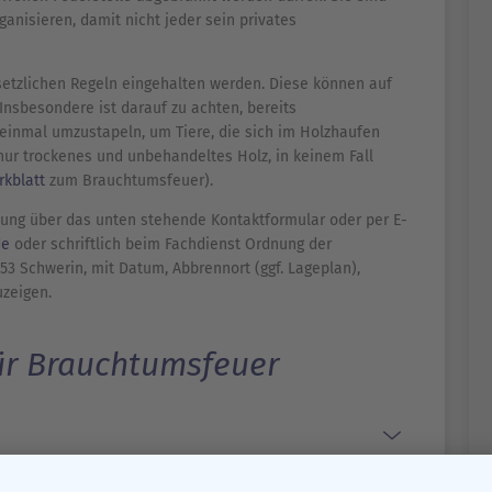
ganisieren, damit nicht jeder sein privates
setzlichen Regeln eingehalten werden. Diese können auf
nsbesondere ist darauf zu achten, bereits
einmal umzustapeln, um Tiere, die sich im Holzhaufen
nur trockenes und unbehandeltes Holz, in keinem Fall
rkblatt
zum Brauchtumsfeuer).
ung über das unten stehende Kontaktformular oder per E-
de
oder schriftlich beim Fachdienst Ordnung der
3 Schwerin, mit Datum, Abbrennort (ggf. Lageplan),
uzeigen.
ür Brauchtumsfeuer