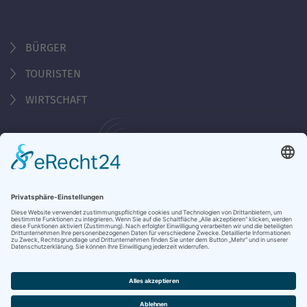
BÜRGER
TOURISTEN
WIRTSCHAFT
Behördennummer 115
KONTAKT
ÖFFNUNGSZEITEN
NOTRUFE & HOTLINES
JOBS
STADTANZEIGER
BROSCHÜREN
PRESSE
DATENSCHUTZ
IMPRESSUM
BARRIEREFREIHEIT
BANKVERBINDUNG