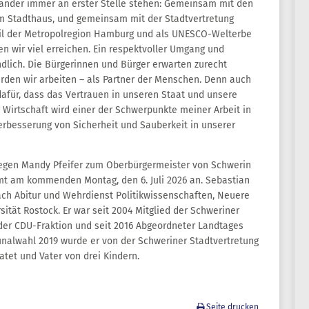
nander immer an erster Stelle stehen: Gemeinsam mit den
im Stadthaus, und gemeinsam mit der Stadtvertretung
eil der Metropolregion Hamburg und als UNESCO-Welterbe
n wir viel erreichen. Ein respektvoller Umgang und
ndlich. Die Bürgerinnen und Bürger erwarten zurecht
erden wir arbeiten – als Partner der Menschen. Denn auch
dafür, dass das Vertrauen in unseren Staat und unsere
 Wirtschaft wird einer der Schwerpunkte meiner Arbeit in
rbesserung von Sicherheit und Sauberkeit in unserer
l gegen Mandy Pfeifer zum Oberbürgermeister von Schwerin
Amt am kommenden Montag, den 6. Juli 2026 an. Sebastian
nach Abitur und Wehrdienst Politikwissenschaften, Neuere
ität Rostock. Er war seit 2004 Mitglied der Schweriner
 der CDU-Fraktion und seit 2016 Abgeordneter Landtages
lwahl 2019 wurde er von der Schweriner Stadtvertretung
atet und Vater von drei Kindern.
Seite drucken