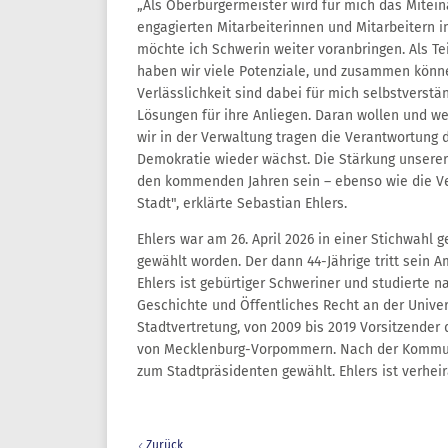
„Als Oberbürgermeister wird für mich das Mitei
engagierten Mitarbeiterinnen und Mitarbeitern 
möchte ich Schwerin weiter voranbringen. Als T
haben wir viele Potenziale, und zusammen könne
Verlässlichkeit sind dabei für mich selbstverstä
Lösungen für ihre Anliegen. Daran wollen und w
wir in der Verwaltung tragen die Verantwortung 
Demokratie wieder wächst. Die Stärkung unserer
den kommenden Jahren sein – ebenso wie die Ve
Stadt", erklärte Sebastian Ehlers.
Ehlers war am 26. April 2026 in einer Stichwah
gewählt worden. Der dann 44-Jährige tritt sein 
Ehlers ist gebürtiger Schweriner und studierte 
Geschichte und Öffentliches Recht an der Univers
Stadtvertretung, von 2009 bis 2019 Vorsitzender
von Mecklenburg-Vorpommern. Nach der Kommuna
zum Stadtpräsidenten gewählt. Ehlers ist verheir
Zurück