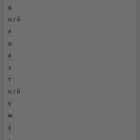
N
O / Ö
P
Q
R
S
T
U / Ü
V
W
X
Y