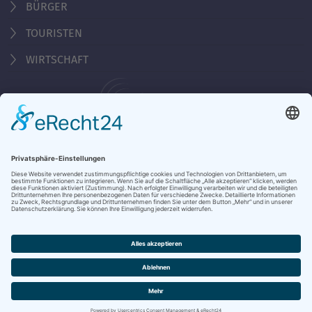
BÜRGER
TOURISTEN
WIRTSCHAFT
Behördennummer 115
KONTAKT
ÖFFNUNGSZEITEN
NOTRUFE & HOTLINES
JOBS
STADTANZEIGER
BROSCHÜREN
PRESSE
DATENSCHUTZ
IMPRESSUM
BARRIEREFREIHEIT
BANKVERBINDUNG