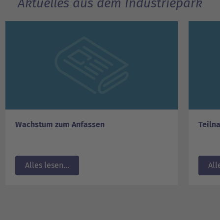
Aktuelles aus dem Industriepark
Wachstum zum Anfassen
Teiln
Alles lesen...
All