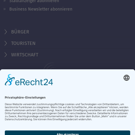
Stadtanzeiger abonnieren
Business Newsletter abonnieren
BÜRGER
TOURISTEN
WIRTSCHAFT
Behördennummer 115
KONTAKT
ÖFFNUNGSZEITEN
NOTRUFE & HOTLINES
JOBS
STADTANZEIGER
BROSCHÜREN
PRESSE
DATENSCHUTZ
IMPRESSUM
BARRIEREFREIHEIT
BANKVERBINDUNG