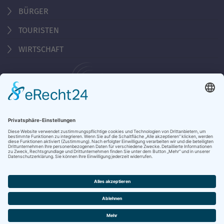
BÜRGER
TOURISTEN
WIRTSCHAFT
Behördennummer 115
KONTAKT
ÖFFNUNGSZEITEN
NOTRUFE & HOTLINES
JOBS
STADTANZEIGER
BROSCHÜREN
PRESSE
DATENSCHUTZ
IMPRESSUM
BARRIEREFREIHEIT
BANKVERBINDUNG