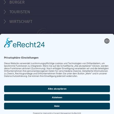
BÜRGER
TOURISTEN
WIRTSCHAFT
Behördennummer 115
KONTAKT
ÖFFNUNGSZEITEN
NOTRUFE & HOTLINES
JOBS
STADTANZEIGER
BROSCHÜREN
PRESSE
DATENSCHUTZ
IMPRESSUM
BARRIEREFREIHEIT
BANKVERBINDUNG